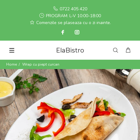
0722 405 420
PROGRAM: L-V 10:00-18:00
Comenzile se plaseaza cu o zi inainte.
ElaBistro
Home
Wrap cu piept curcan