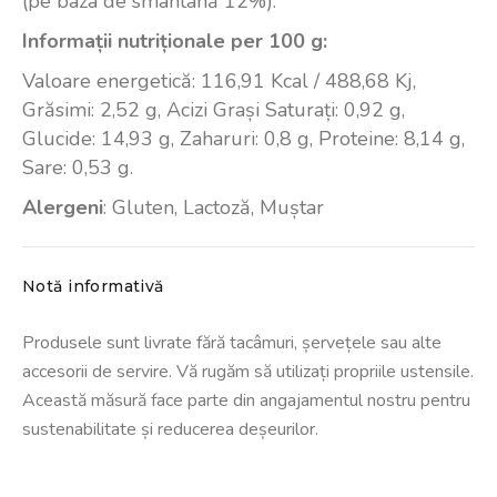
(pe
baza
de smântână 12%).
Informații nutriționale per 100 g:
Valoare energetică: 116,91 Kcal / 488,68 Kj,
Grăsimi: 2,52 g, Acizi Grași Saturați: 0,92 g,
Glucide: 14,93 g, Zaharuri: 0,8 g, Proteine: 8,14 g,
Sare: 0,53 g.
Alergeni
: Gluten, Lactoză, Muștar
Notă informativă
Produsele sunt livrate fără tacâmuri, șervețele sau alte
accesorii de servire. Vă rugăm să utilizați propriile ustensile.
Această măsură face parte din angajamentul nostru pentru
sustenabilitate și reducerea deșeurilor.