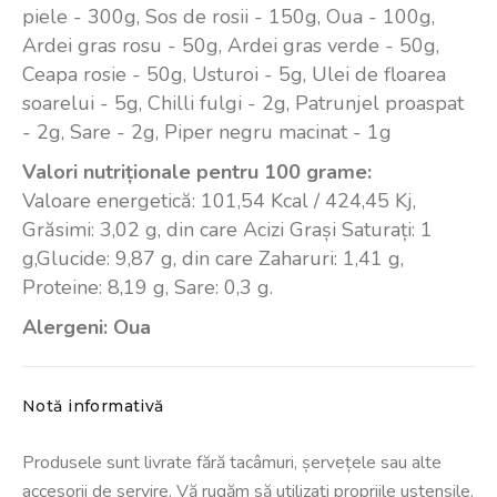
piele - 300g, Sos de rosii - 150g, Oua - 100g,
Ardei gras rosu - 50g, Ardei gras verde - 50g,
Ceapa rosie - 50g, Usturoi - 5g, Ulei de floarea
soarelui - 5g, Chilli fulgi - 2g, Patrunjel proaspat
- 2g, Sare - 2g, Piper negru macinat - 1g
Valori nutriționale pentru 100 grame:
Valoare energetică: 101,54 Kcal / 424,45 Kj,
Grăsimi: 3,02 g, din care Acizi Grași Saturați: 1
g,Glucide: 9,87 g, din care Zaharuri: 1,41 g,
Proteine: 8,19 g, Sare: 0,3 g.
Alergeni: Oua
Notă informativă
Produsele sunt livrate fără tacâmuri, șervețele sau alte
accesorii de servire. Vă rugăm să utilizați propriile ustensile.