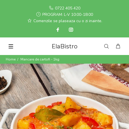
0722 405 420
PROGRAM: L-V 10:00-18:00
Comenzile se plaseaza cu o zi inainte.
ElaBistro
Home
Mancare de cartofi - 1kg